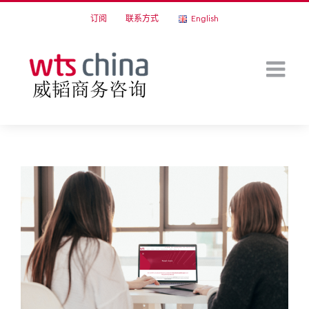
Skip
订阅
联系方式
English
to
content
View
Larger
Image